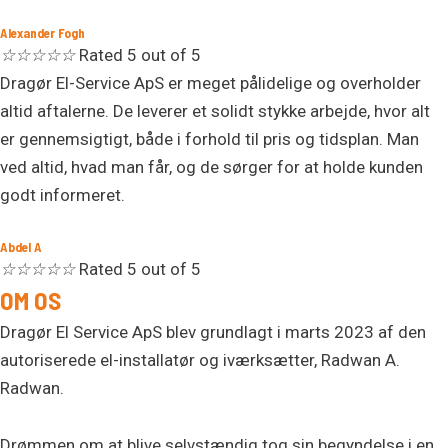
Alexander Fogh
☆
☆
☆
☆
☆
Rated 5 out of 5
Dragør El-Service ApS er meget pålidelige og overholder
altid aftalerne. De leverer et solidt stykke arbejde, hvor alt
er gennemsigtigt, både i forhold til pris og tidsplan. Man
ved altid, hvad man får, og de sørger for at holde kunden
godt informeret.
Abdel A
☆
☆
☆
☆
☆
Rated 5 out of 5
OM OS
Dragør El Service ApS blev grundlagt i marts 2023 af den
autoriserede el-installatør og iværksætter, Radwan A.
Radwan.
Drømmen om at blive selvstændig tog sin begyndelse i en