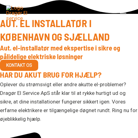
Gå
MAI
til
MEN
AUT. EL INSTALLATØR I
indholdet
KØBENHAVN OG SJÆLLAND
Aut. el-installatør med ekspertise i sikre og
pålidelige elektriske løsninger
KONTAKT OS
HAR DU AKUT BRUG FOR HJÆLP?
Oplever du strømsvigt eller andre akutte el-problemer?
Dragør El Service ApS står klar til at rykke hurtigt ud og
sikre, at dine installationer fungerer sikkert igen. Vores
erfarne elektrikere er tilgængelige døgnet rundt. Ring nu for
øjeblikkelig hjælp.