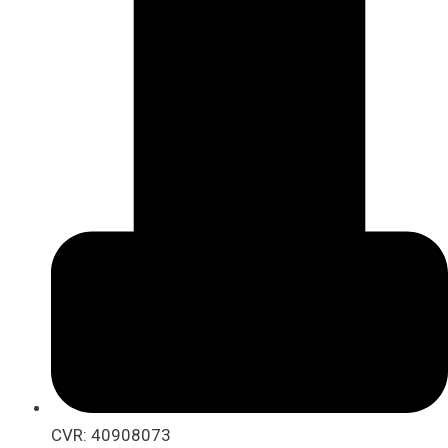
CVR: 40908073